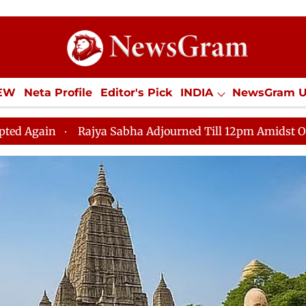
IEW
Neta Profile
Editor's Pick
INDIA
NewsGram 
YLE
ECONOMY
SPORTS
Jobs / Internships
Misc
journed Till 12pm Amidst Opposition Sloganeering
Lok