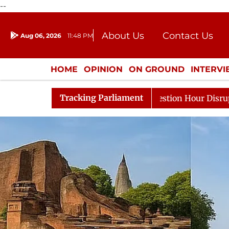
--
About Us
Contact Us
Aug 06, 2026
11:48 PM
Journalism Courses
Donation
Press Kit
HOME
OPINION
ON GROUND
INTERV
ENTERTAINMENT
CULTURE
LIFEST
Tracking Parliament
Rijiju, Question Hour Disrupted Again
Rajya Sabha Ad