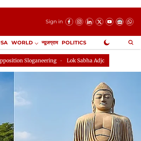
Sign in
USA
WORLD
न्यूजग्राम
POLITICS
.
NewsGram Exclusive
 Sabha Adjourned Till 2pm Three Minutes After Conveni